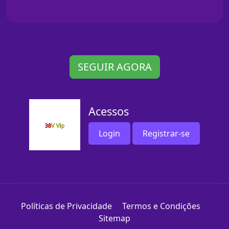
SEGUIR AGORA
Acessos
Login
Registrar-se
Políticas de Privacidade
Termos e Condições
Sitemap