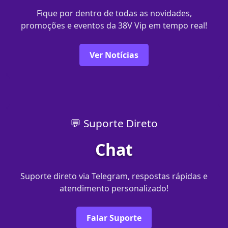
Fique por dentro de todas as novidades,
promoções e eventos da 38V Vip em tempo real!
Ver Notícias
💬 Suporte Direto
Chat
Suporte direto via Telegram, respostas rápidas e
atendimento personalizado!
Falar Suporte