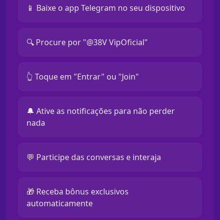
📱 Baixe o app Telegram no seu dispositivo
🔍 Procure por "@38V VipOficial"
👆 Toque em "Entrar" ou "Join"
🔔 Ative as notificações para não perder
nada
💬 Participe das conversas e interaja
🎁 Receba bônus exclusivos
automaticamente