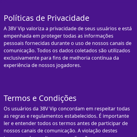
Políticas de Privacidade
A 38V Vip valoriza a privacidade de seus usuários e está
empenhada em proteger todas as informações
pessoais fornecidas durante o uso de nossos canais de
comunicação. Todos os dados coletados são utilizados
exclusivamente para fins de melhoria contínua da
experiência de nossos jogadores.
Termos e Condições
Os usuários da 38V Vip concordam em respeitar todas
as regras e regulamentos estabelecidos. É importante
ler e entender todos os termos antes de participar de
nossos canais de comunicação. A violação destes