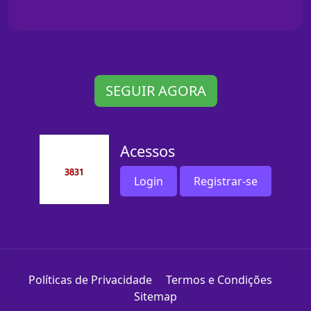
SEGUIR AGORA
Acessos
Login
Registrar-se
Políticas de Privacidade
Termos e Condições
Sitemap