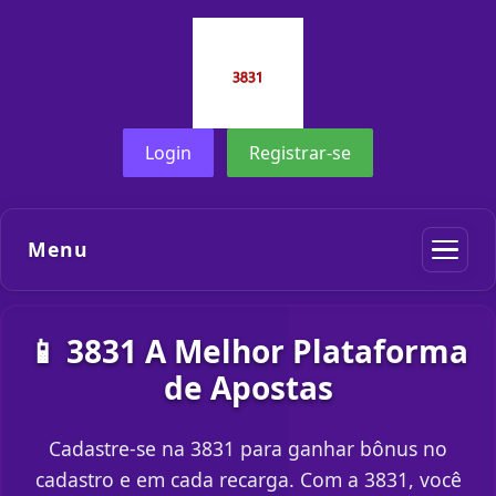
Login
Registrar-se
Menu
📱 3831 A Melhor Plataforma
de Apostas
Cadastre-se na 3831 para ganhar bônus no
cadastro e em cada recarga. Com a 3831, você