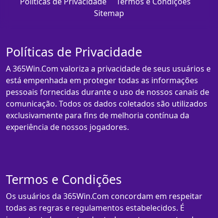
Políticas de Privacidade
Termos e Condições
Sitemap
Políticas de Privacidade
A 365Win.Com valoriza a privacidade de seus usuários e
está empenhada em proteger todas as informações
pessoais fornecidas durante o uso de nossos canais de
comunicação. Todos os dados coletados são utilizados
exclusivamente para fins de melhoria contínua da
experiência de nossos jogadores.
Termos e Condições
Os usuários da 365Win.Com concordam em respeitar
todas as regras e regulamentos estabelecidos. É