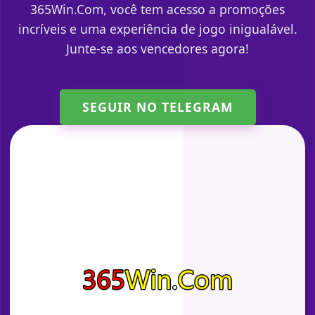
365Win.Com, você tem acesso a promoções
incríveis e uma experiência de jogo inigualável.
Junte-se aos vencedores agora!
SEGUIR NO TELEGRAM