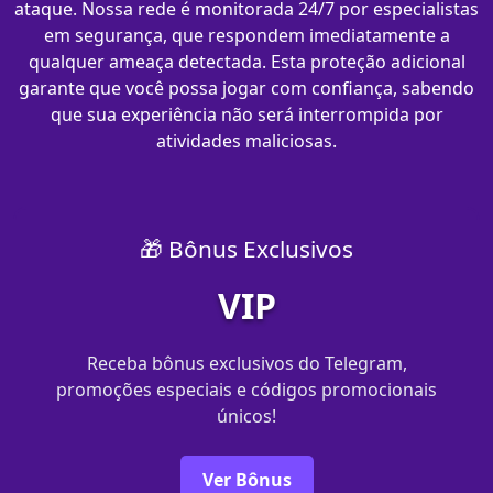
ataque. Nossa rede é monitorada 24/7 por especialistas
em segurança, que respondem imediatamente a
qualquer ameaça detectada. Esta proteção adicional
garante que você possa jogar com confiança, sabendo
que sua experiência não será interrompida por
atividades maliciosas.
🎁 Bônus Exclusivos
VIP
Receba bônus exclusivos do Telegram,
promoções especiais e códigos promocionais
únicos!
Ver Bônus