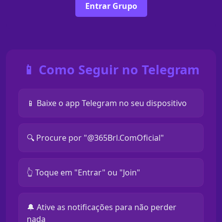
Entrar Grupo
📱 Como Seguir no Telegram
📱 Baixe o app Telegram no seu dispositivo
🔍 Procure por "@365Brl.ComOficial"
👆 Toque em "Entrar" ou "Join"
🔔 Ative as notificações para não perder
nada