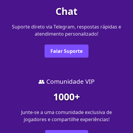
Chat
Suporte direto via Telegram, respostas rápidas e
atendimento personalizado!
Falar Suporte
👥 Comunidade VIP
1000+
Junte-se a uma comunidade exclusiva de
jogadores e compartilhe experiências!