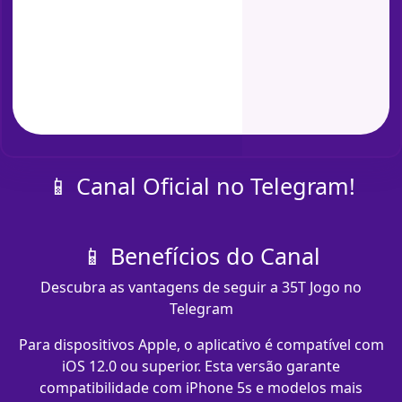
📱 Canal Oficial no Telegram!
📱 Benefícios do Canal
Descubra as vantagens de seguir a 35T Jogo no
Telegram
Para dispositivos Apple, o aplicativo é compatível com
iOS 12.0 ou superior. Esta versão garante
compatibilidade com iPhone 5s e modelos mais