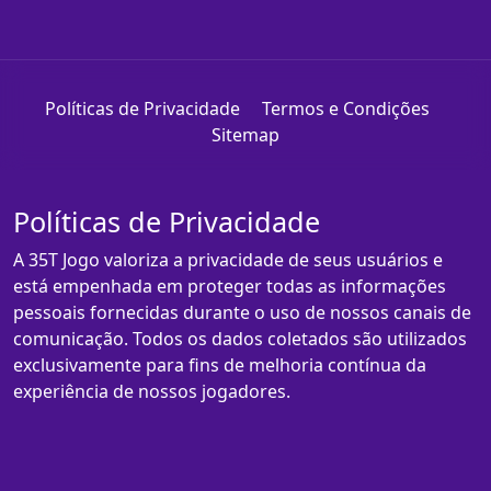
Políticas de Privacidade
Termos e Condições
Sitemap
Políticas de Privacidade
A 35T Jogo valoriza a privacidade de seus usuários e
está empenhada em proteger todas as informações
pessoais fornecidas durante o uso de nossos canais de
comunicação. Todos os dados coletados são utilizados
exclusivamente para fins de melhoria contínua da
experiência de nossos jogadores.