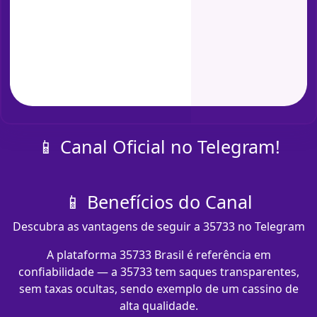
📱 Canal Oficial no Telegram!
📱 Benefícios do Canal
Descubra as vantagens de seguir a 35733 no Telegram
A plataforma 35733 Brasil é referência em
confiabilidade — a 35733 tem saques transparentes,
sem taxas ocultas, sendo exemplo de um cassino de
alta qualidade.