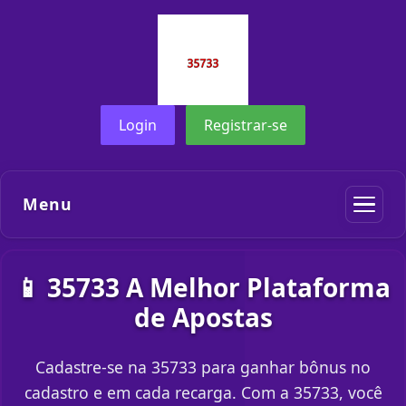
Login
Registrar-se
Menu
📱 35733 A Melhor Plataforma
de Apostas
Cadastre-se na 35733 para ganhar bônus no
cadastro e em cada recarga. Com a 35733, você