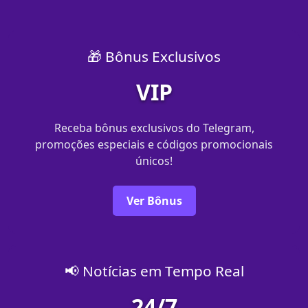
🎁 Bônus Exclusivos
VIP
Receba bônus exclusivos do Telegram,
promoções especiais e códigos promocionais
únicos!
Ver Bônus
📢 Notícias em Tempo Real
24/7