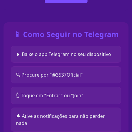
📱 Como Seguir no Telegram
📱 Baixe o app Telegram no seu dispositivo
🔍 Procure por "@3537Oficial"
👆 Toque em "Entrar" ou "Join"
🔔 Ative as notificações para não perder
nada