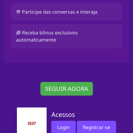
💬 Participe das conversas e interaja
🎁 Receba bônus exclusivos
automaticamente
SEGUIR AGORA
Acessos
Login
Registrar-se