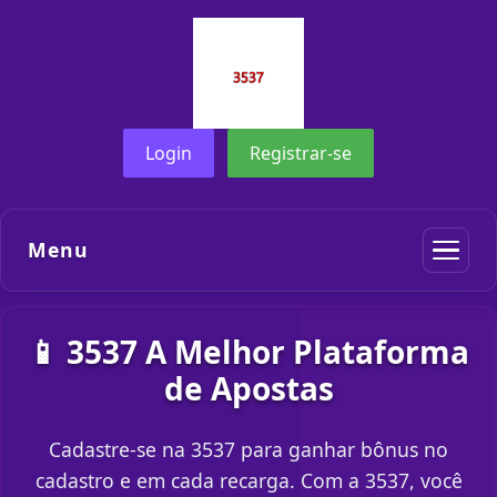
Login
Registrar-se
Menu
📱 3537 A Melhor Plataforma
de Apostas
Cadastre-se na 3537 para ganhar bônus no
cadastro e em cada recarga. Com a 3537, você