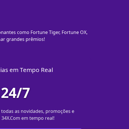
nantes como Fortune Tiger, Fortune OX,
har grandes prêmios!
cias em Tempo Real
24/7
e todas as novidades, promoções e
 34X.Com em tempo real!