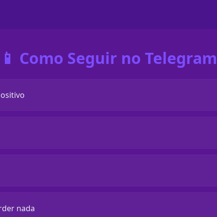
📱 Como Seguir no Telegram
ositivo
erder nada