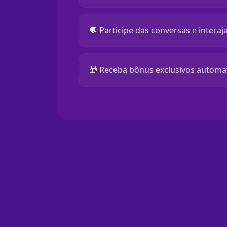
💬 Participe das conversas e interaj
🎁 Receba bônus exclusivos autom