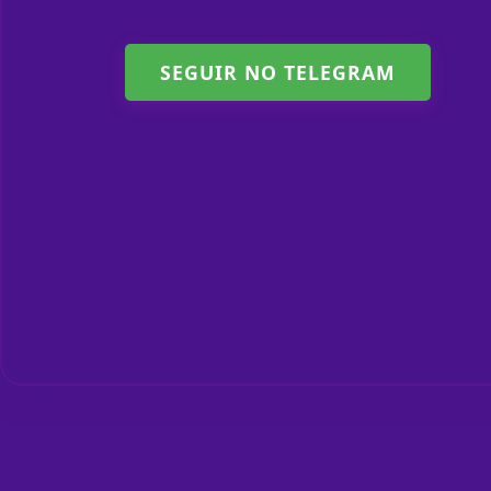
SEGUIR NO TELEGRAM