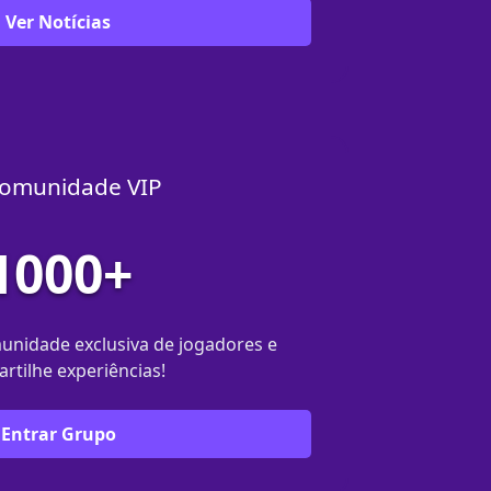
Ver Notícias
Comunidade VIP
1000+
unidade exclusiva de jogadores e
rtilhe experiências!
Entrar Grupo