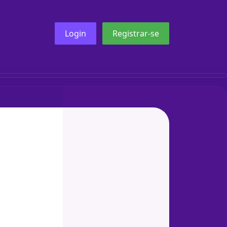
Login
Registrar-se