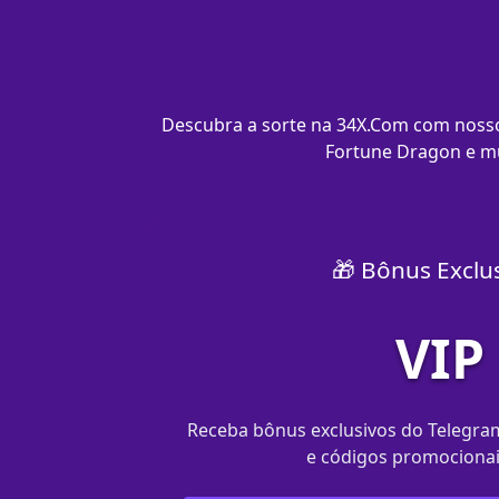
Descubra a sorte na 34X.Com com nosso
Fortune Dragon e mu
🎁 Bônus Exclu
VIP
Receba bônus exclusivos do Telegra
e códigos promocionai