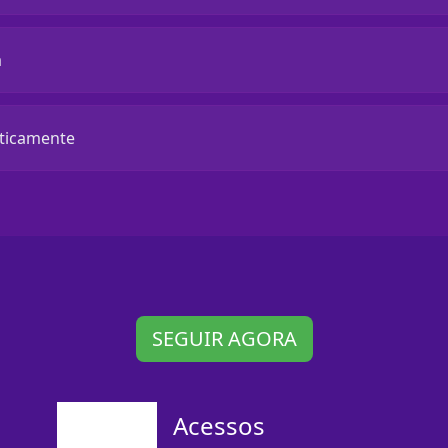
a
aticamente
SEGUIR AGORA
Acessos