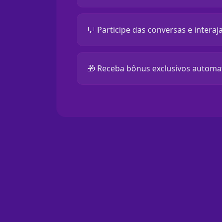
💬 Participe das conversas e interaj
🎁 Receba bônus exclusivos autom