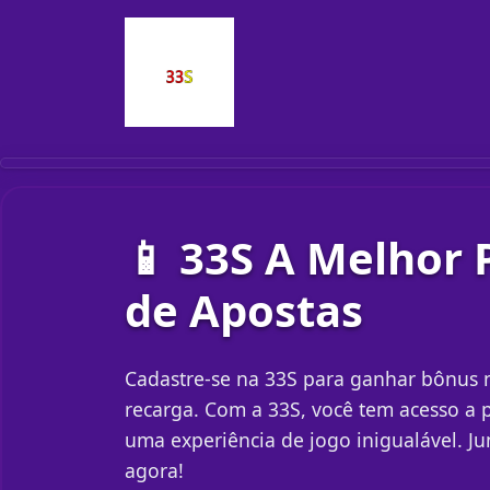
📱 33S A Melhor 
de Apostas
Cadastre-se na 33S para ganhar bônus 
recarga. Com a 33S, você tem acesso a 
uma experiência de jogo inigualável. J
agora!