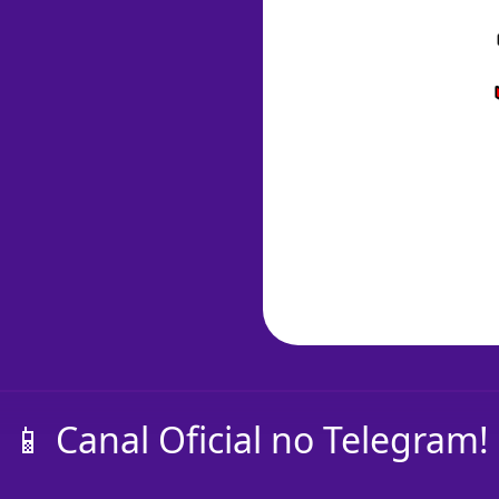
📱 Canal Oficial no Telegram!