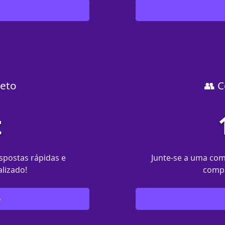
reto
👥 
t
espostas rápidas e
Junte-se a uma com
lizado!
compa
e