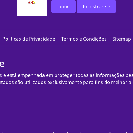
Login
Registrar-se
Políticas de Privacidade
Termos e Condições
Sitemap
de
ios e está empenhada em proteger todas as informações pe
tados são utilizados exclusivamente para fins de melhoria