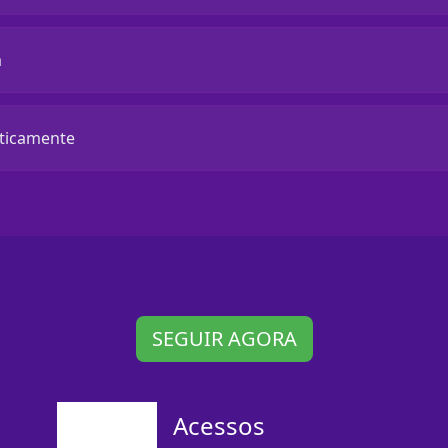
a
aticamente
SEGUIR AGORA
Acessos