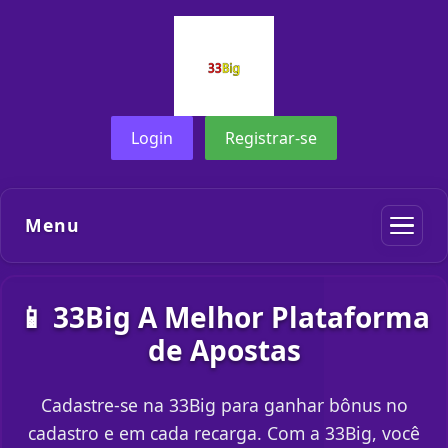
Login
Registrar-se
Menu
📱 33Big A Melhor Plataforma
de Apostas
Cadastre-se na 33Big para ganhar bônus no
cadastro e em cada recarga. Com a 33Big, você