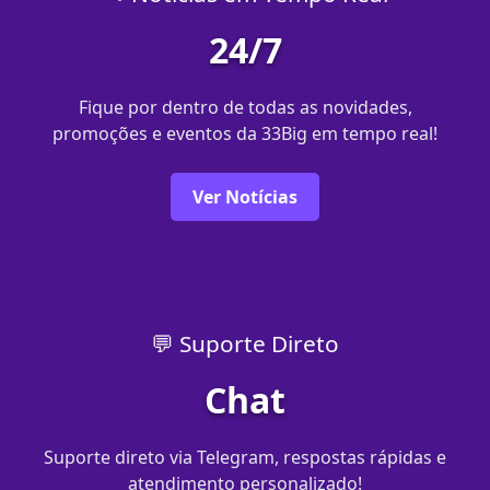
24/7
Fique por dentro de todas as novidades,
promoções e eventos da 33Big em tempo real!
Ver Notícias
💬 Suporte Direto
Chat
Suporte direto via Telegram, respostas rápidas e
atendimento personalizado!