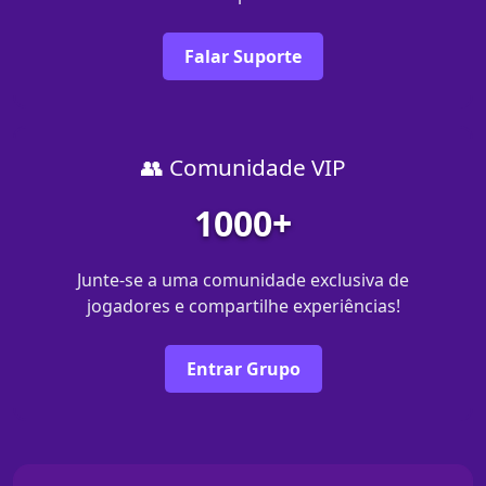
Falar Suporte
👥 Comunidade VIP
1000+
Junte-se a uma comunidade exclusiva de
jogadores e compartilhe experiências!
Entrar Grupo