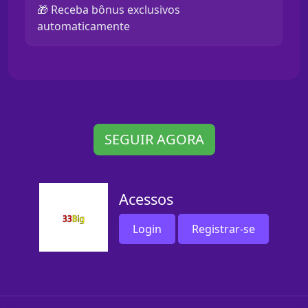
🎁 Receba bônus exclusivos
automaticamente
SEGUIR AGORA
Acessos
Login
Registrar-se