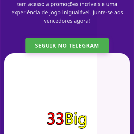
tem acesso a promoções incríveis e uma
experiência de jogo inigualável. Junte-se aos
vencedores agora!
SEGUIR NO TELEGRAM