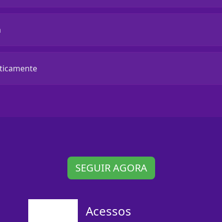
a
aticamente
SEGUIR AGORA
Acessos