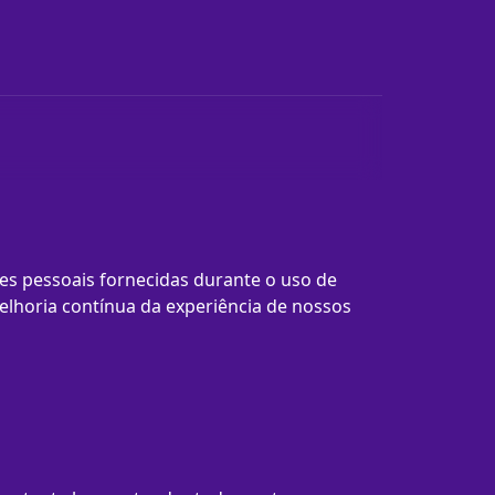
es pessoais fornecidas durante o uso de
elhoria contínua da experiência de nossos