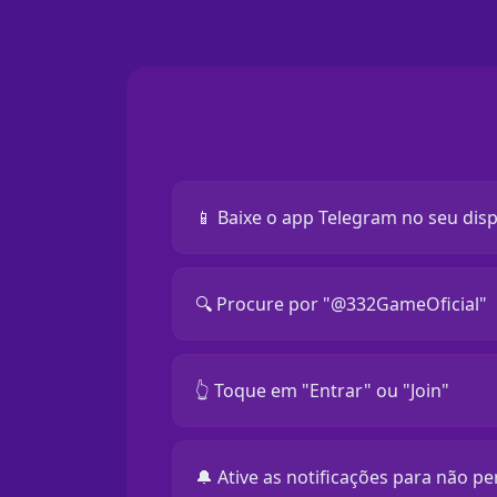
📱 Baixe o app Telegram no seu disp
🔍 Procure por "@332GameOficial"
👆 Toque em "Entrar" ou "Join"
🔔 Ative as notificações para não p