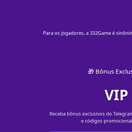
Para os jogadores, a 332Game é sinônim
🎁 Bônus Exclu
VIP
Receba bônus exclusivos do Telegra
e códigos promocionai