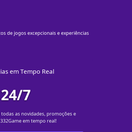
os de jogos excepcionais e experiências
cias em Tempo Real
24/7
e todas as novidades, promoções e
 332Game em tempo real!