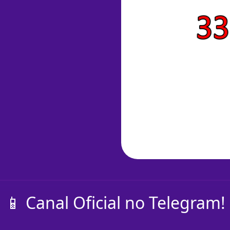
📱 Canal Oficial no Telegram!