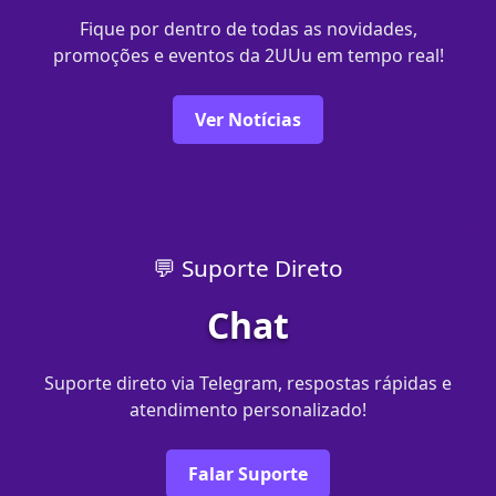
Fique por dentro de todas as novidades,
promoções e eventos da 2UUu em tempo real!
Ver Notícias
💬 Suporte Direto
Chat
Suporte direto via Telegram, respostas rápidas e
atendimento personalizado!
Falar Suporte