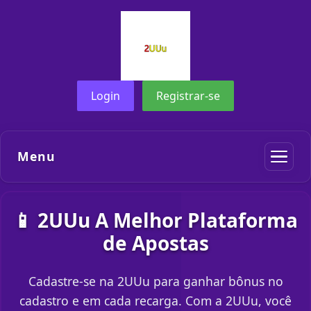
Login
Registrar-se
Menu
📱 2UUu A Melhor Plataforma
de Apostas
Cadastre-se na 2UUu para ganhar bônus no
cadastro e em cada recarga. Com a 2UUu, você