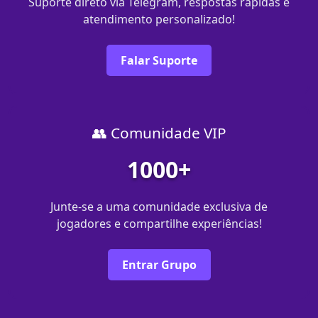
Suporte direto via Telegram, respostas rápidas e
atendimento personalizado!
Falar Suporte
👥 Comunidade VIP
1000+
Junte-se a uma comunidade exclusiva de
jogadores e compartilhe experiências!
Entrar Grupo