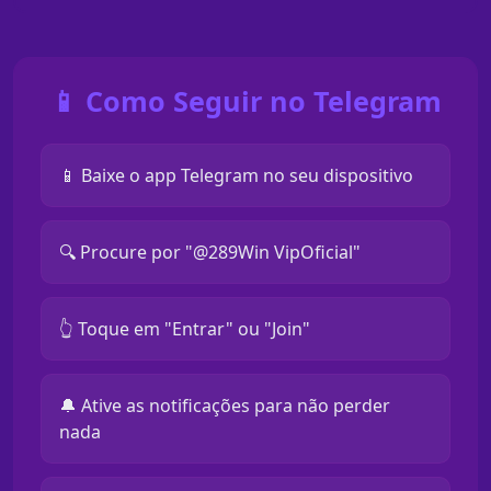
📱 Como Seguir no Telegram
📱 Baixe o app Telegram no seu dispositivo
🔍 Procure por "@289Win VipOficial"
👆 Toque em "Entrar" ou "Join"
🔔 Ative as notificações para não perder
nada