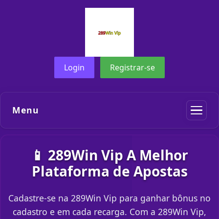
Login
Registrar-se
Menu
📱 289Win Vip A Melhor
Plataforma de Apostas
Cadastre-se na 289Win Vip para ganhar bônus no
cadastro e em cada recarga. Com a 289Win Vip,