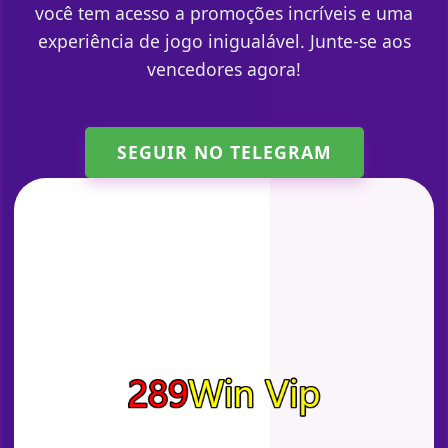
você tem acesso a promoções incríveis e uma
experiência de jogo inigualável. Junte-se aos
vencedores agora!
SEGUIR NO TELEGRAM