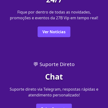
Fique por dentro de todas as novidades,
promoções e eventos da 27B Vip em tempo real!
Ver Notícias
💬 Suporte Direto
Chat
Suporte direto via Telegram, respostas rápidas e
atendimento personalizado!