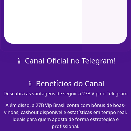
📱 Canal Oficial no Telegram!
📱 Benefícios do Canal
Descubra as vantagens de seguir a 27B Vip no Telegram
Além disso, a 27B Vip Brasil conta com bônus de boas-
vindas, cashout disponível e estatísticas em tempo real,
ideais para quem aposta de forma estratégica e
profissional.