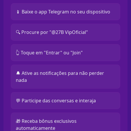
📱 Baixe o app Telegram no seu dispositivo
🔍 Procure por "@27B VipOficial"
👆 Toque em "Entrar" ou "Join"
🔔 Ative as notificações para não perder
nada
💬 Participe das conversas e interaja
🎁 Receba bônus exclusivos
automaticamente