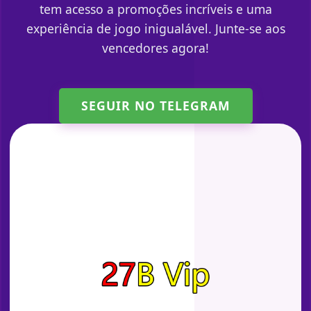
tem acesso a promoções incríveis e uma
experiência de jogo inigualável. Junte-se aos
vencedores agora!
SEGUIR NO TELEGRAM