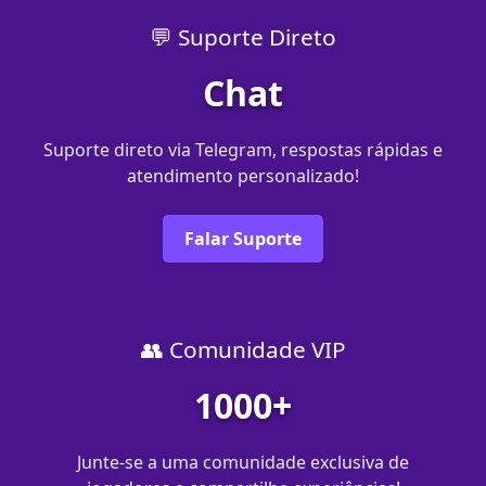
💬 Suporte Direto
Chat
Suporte direto via Telegram, respostas rápidas e
atendimento personalizado!
Falar Suporte
👥 Comunidade VIP
1000+
Junte-se a uma comunidade exclusiva de