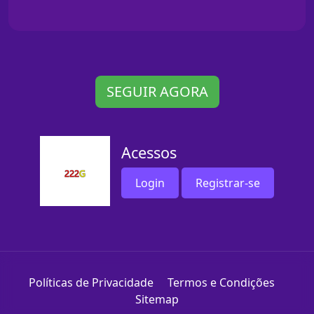
SEGUIR AGORA
Acessos
Login
Registrar-se
Políticas de Privacidade
Termos e Condições
Sitemap