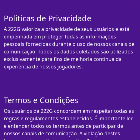
Políticas de Privacidade
A 222G valoriza a privacidade de seus usuários e está
empenhada em proteger todas as informações
pessoais fornecidas durante o uso de nossos canais de
comunicação. Todos os dados coletados são utilizados
exclusivamente para fins de melhoria contínua da
experiência de nossos jogadores.
Termos e Condições
Os usuários da 222G concordam em respeitar todas as
regras e regulamentos estabelecidos. É importante ler
e entender todos os termos antes de participar de
nossos canais de comunicação. A violação destes