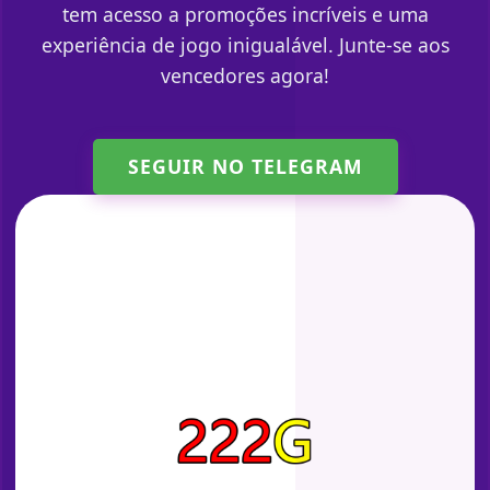
tem acesso a promoções incríveis e uma
experiência de jogo inigualável. Junte-se aos
vencedores agora!
SEGUIR NO TELEGRAM