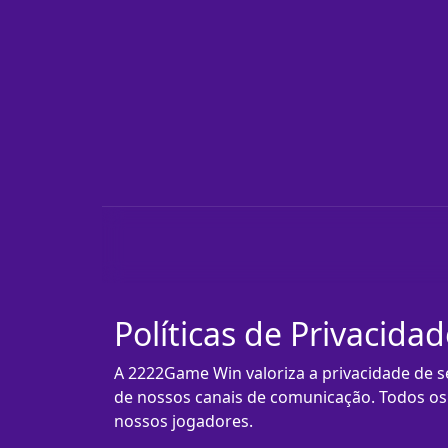
Políticas de Privacida
A 2222Game Win valoriza a privacidade de 
de nossos canais de comunicação. Todos os 
nossos jogadores.