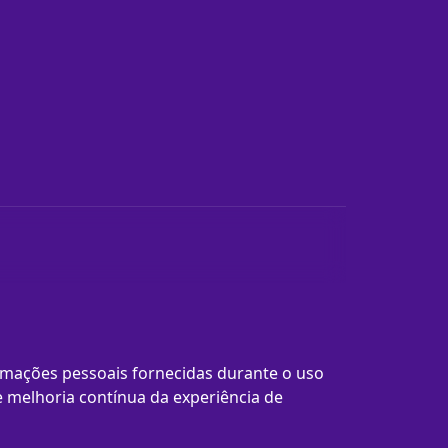
rmações pessoais fornecidas durante o uso
e melhoria contínua da experiência de