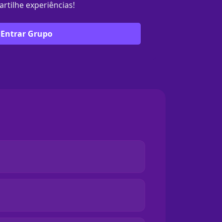
rtilhe experiências!
Entrar Grupo