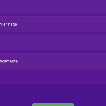
erder nada
a
aticamente