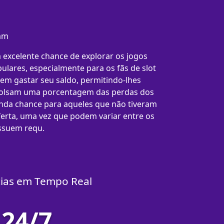
ram
excelente chance de explorar os jogos
ulares, especialmente para os fãs de slot
em gastar seu saldo, permitindo-lhes
mbolsam uma porcentagem das perdas dos
unda chance para aqueles que não tiveram
ferta, uma vez que podem variar entre os
ossuem requ.
cias em Tempo Real
24/7