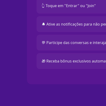
👆 Toque em "Entrar" ou "Join"
🔔 Ative as notificações para não p
💬 Participe das conversas e interaj
🎁 Receba bônus exclusivos autom