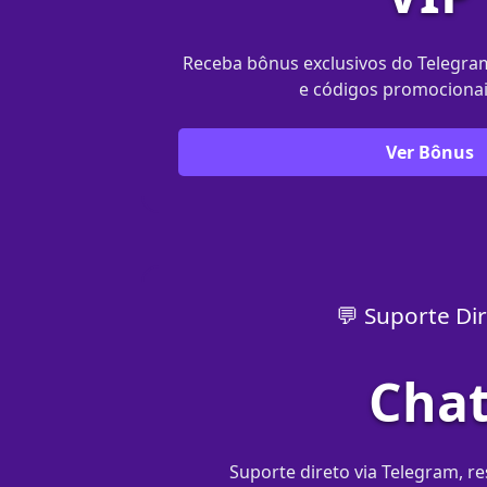
Receba bônus exclusivos do Telegra
e códigos promocionai
Ver Bônus
💬 Suporte Di
Cha
Suporte direto via Telegram, r