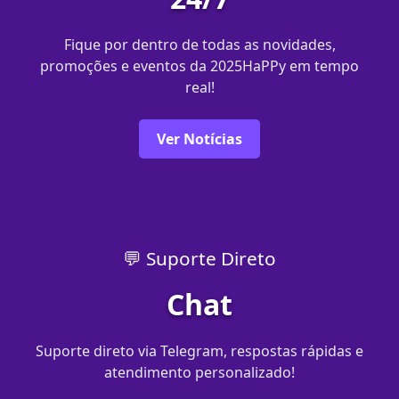
Fique por dentro de todas as novidades,
promoções e eventos da 2025HaPPy em tempo
real!
Ver Notícias
💬 Suporte Direto
Chat
Suporte direto via Telegram, respostas rápidas e
atendimento personalizado!