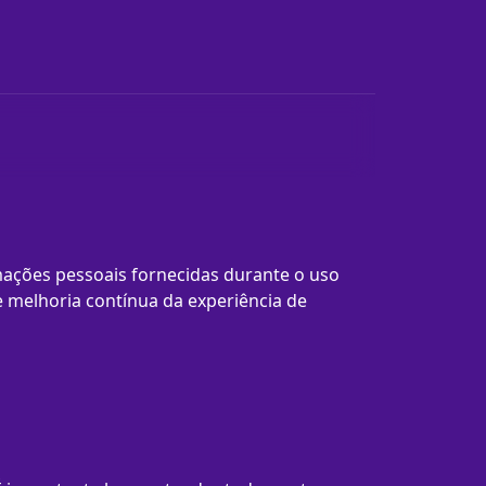
mações pessoais fornecidas durante o uso
e melhoria contínua da experiência de