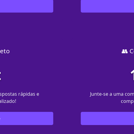
reto
👥 
t
espostas rápidas e
Junte-se a uma com
lizado!
compa
e