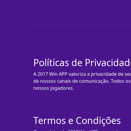
Políticas de Privacida
A 2017 Win APP valoriza a privacidade de s
de nossos canais de comunicação. Todos os 
nossos jogadores.
Termos e Condições