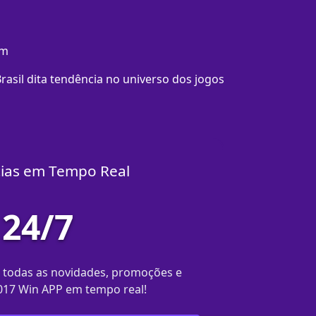
am
sil dita tendência no universo dos jogos
cias em Tempo Real
24/7
e todas as novidades, promoções e
017 Win APP em tempo real!