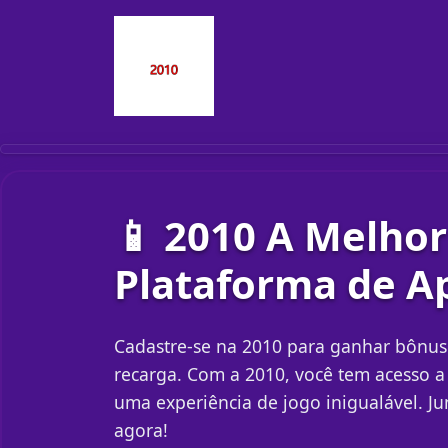
📱 2010 A Melhor
Plataforma de A
Cadastre-se na 2010 para ganhar bônus
recarga. Com a 2010, você tem acesso a
uma experiência de jogo inigualável. J
agora!