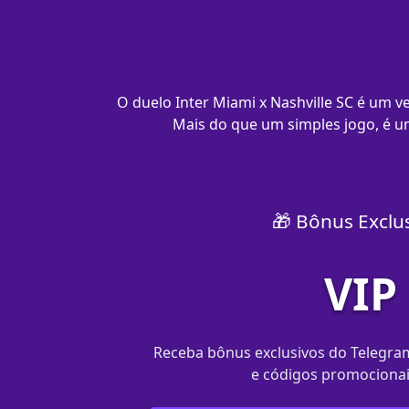
O duelo Inter Miami x Nashville SC é um v
Mais do que um simples jogo, é 
🎁 Bônus Exclu
VIP
Receba bônus exclusivos do Telegra
e códigos promocionai