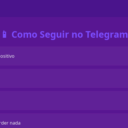
📱 Como Seguir no Telegram
ositivo
erder nada