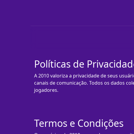
Políticas de Privacida
A 2010 valoriza a privacidade de seus usuá
canais de comunicação. Todos os dados cole
jogadores.
Termos e Condições