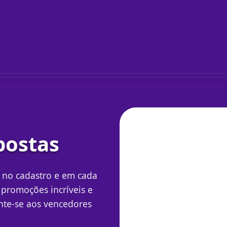
postas
 no cadastro e em cada
 promoções incríveis e
unte-se aos vencedores