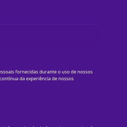
essoais fornecidas durante o uso de nossos
 contínua da experiência de nossos