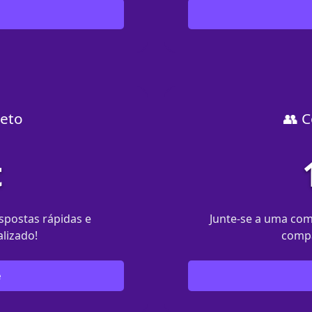
reto
👥 
t
espostas rápidas e
Junte-se a uma com
lizado!
compa
e