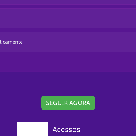
a
aticamente
SEGUIR AGORA
Acessos