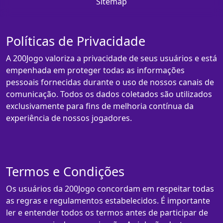
Sitemap
Políticas de Privacidade
A 200Jogo valoriza a privacidade de seus usuários e está
empenhada em proteger todas as informações
pessoais fornecidas durante o uso de nossos canais de
comunicação. Todos os dados coletados são utilizados
exclusivamente para fins de melhoria contínua da
experiência de nossos jogadores.
Termos e Condições
Os usuários da 200Jogo concordam em respeitar todas
as regras e regulamentos estabelecidos. É importante
ler e entender todos os termos antes de participar de