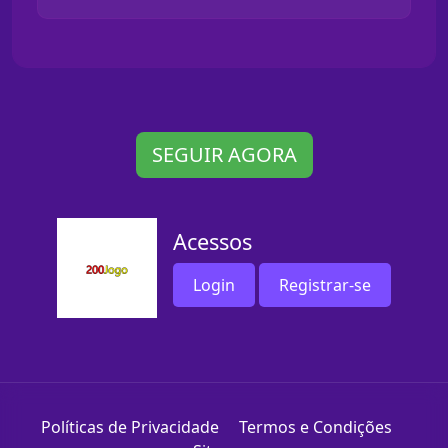
SEGUIR AGORA
Acessos
Login
Registrar-se
Políticas de Privacidade
Termos e Condições