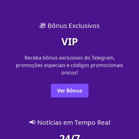
🎁 Bônus Exclusivos
VIP
Receba bônus exclusivos do Telegram,
promoções especiais e códigos promocionais
únicos!
Ver Bônus
📢 Notícias em Tempo Real
24/7