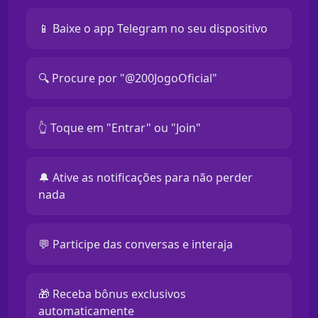
📱 Baixe o app Telegram no seu dispositivo
🔍 Procure por "@200JogoOficial"
👆 Toque em "Entrar" ou "Join"
🔔 Ative as notificações para não perder
nada
💬 Participe das conversas e interaja
🎁 Receba bônus exclusivos
automaticamente