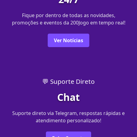
Fique por dentro de todas as novidades,
promoções e eventos da 200Jogo em tempo real!
Ver Notícias
💬 Suporte Direto
Chat
Suporte direto via Telegram, respostas rápidas e
atendimento personalizado!