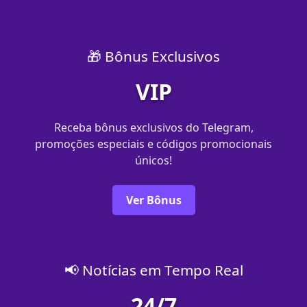
🎁 Bônus Exclusivos
VIP
Receba bônus exclusivos do Telegram,
promoções especiais e códigos promocionais
únicos!
Ver Bônus
📢 Notícias em Tempo Real
24/7