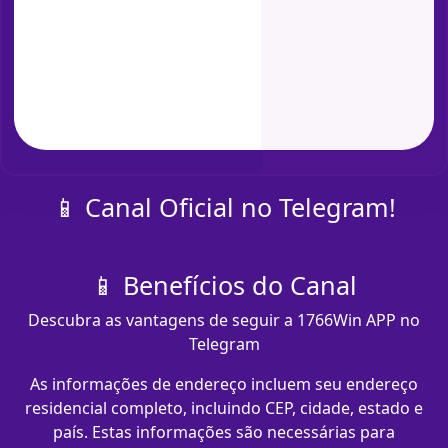
📱 Canal Oficial no Telegram!
📱 Benefícios do Canal
Descubra as vantagens de seguir a 1766Win APP no
Telegram
As informações de endereço incluem seu endereço
residencial completo, incluindo CEP, cidade, estado e
país. Estas informações são necessárias para