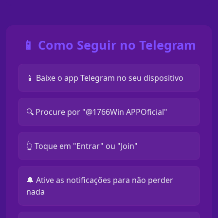
📱 Como Seguir no Telegram
📱 Baixe o app Telegram no seu dispositivo
🔍 Procure por "@1766Win APPOficial"
👆 Toque em "Entrar" ou "Join"
🔔 Ative as notificações para não perder
nada