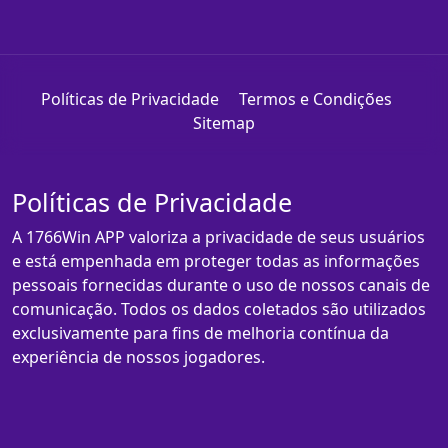
Políticas de Privacidade
Termos e Condições
Sitemap
Políticas de Privacidade
A 1766Win APP valoriza a privacidade de seus usuários
e está empenhada em proteger todas as informações
pessoais fornecidas durante o uso de nossos canais de
comunicação. Todos os dados coletados são utilizados
exclusivamente para fins de melhoria contínua da
experiência de nossos jogadores.