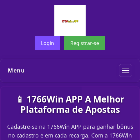
Login
Registrar-se
Menu
📱 1766Win APP A Melhor
Plataforma de Apostas
Cadastre-se na 1766Win APP para ganhar bônus
no cadastro e em cada recarga. Com a 1766Win