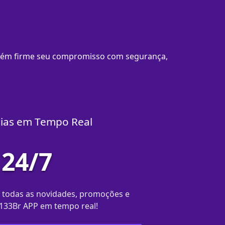
antém firme seu compromisso com segurança,
cias em Tempo Real
24/7
e todas as novidades, promoções e
 133Br APP em tempo real!