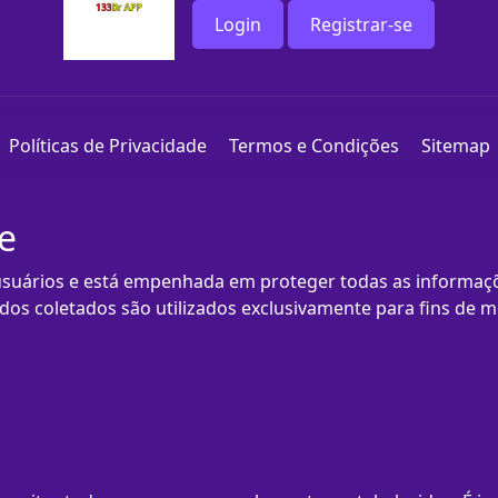
Login
Registrar-se
Políticas de Privacidade
Termos e Condições
Sitemap
de
 usuários e está empenhada em proteger todas as informaç
os coletados são utilizados exclusivamente para fins de m