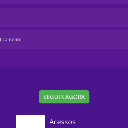
a
aticamente
SEGUIR AGORA
Acessos