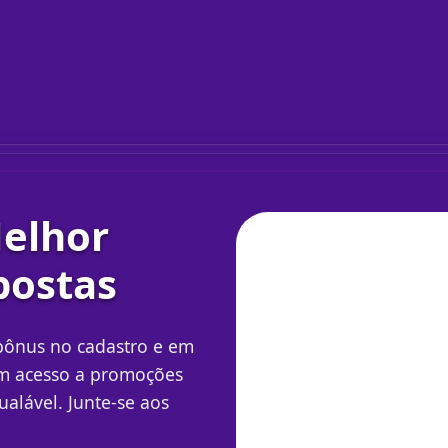
Melhor
postas
bônus no cadastro e em
em acesso a promoções
ualável. Junte-se aos