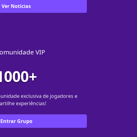
Ver Notícias
Comunidade VIP
1000+
unidade exclusiva de jogadores e
rtilhe experiências!
Entrar Grupo