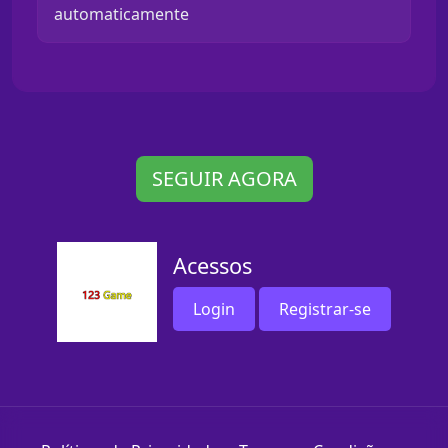
automaticamente
SEGUIR AGORA
Acessos
Login
Registrar-se