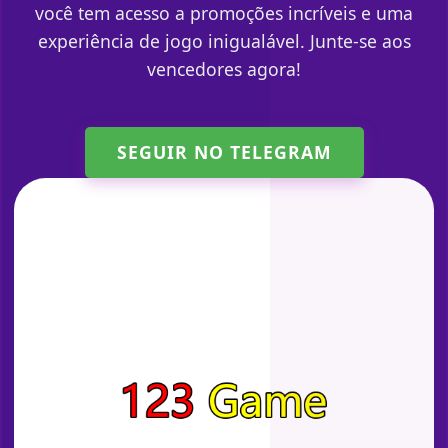
você tem acesso a promoções incríveis e uma
experiência de jogo inigualável. Junte-se aos
vencedores agora!
SEGUIR NO TELEGRAM