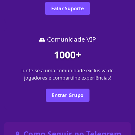
Falar Suporte
👥 Comunidade VIP
1000+
Junte-se a uma comunidade exclusiva de
jogadores e compartilhe experiências!
Entrar Grupo
📱 Como Seguir no Telegram