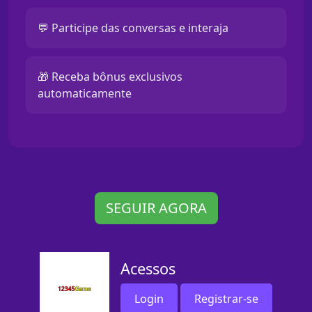
💬 Participe das conversas e interaja
🎁 Receba bônus exclusivos
automaticamente
SEGUIR AGORA
Acessos
Login
Registrar-se