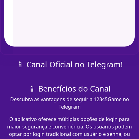
📱 Canal Oficial no Telegram!
📱 Benefícios do Canal
Descubra as vantagens de seguir a 12345Game no
Telegram
O aplicativo oferece múltiplas opções de login para
maior segurança e conveniência. Os usuários podem
optar por login tradicional com usuário e senha, ou