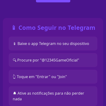
📱 Como Seguir no Telegram
📱 Baixe o app Telegram no seu dispositivo
🔍 Procure por "@12345GameOficial"
👆 Toque em "Entrar" ou "Join"
🔔 Ative as notificações para não perder
nada