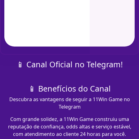
📱 Canal Oficial no Telegram!
📱 Benefícios do Canal
Descubra as vantagens de seguir a 11Win Game no
Telegram
Com grande solidez, a 11Win Game construiu uma
reputação de confiança, odds altas e serviço estável,
com atendimento ao cliente 24 horas para você.