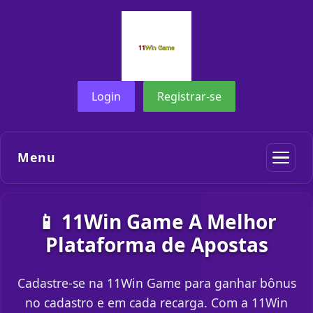
Login
Registrar-se
Menu
📱 11Win Game A Melhor
Plataforma de Apostas
Cadastre-se na 11Win Game para ganhar bônus
no cadastro e em cada recarga. Com a 11Win