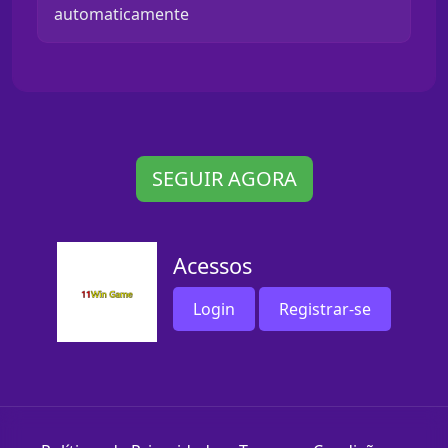
automaticamente
SEGUIR AGORA
Acessos
Login
Registrar-se