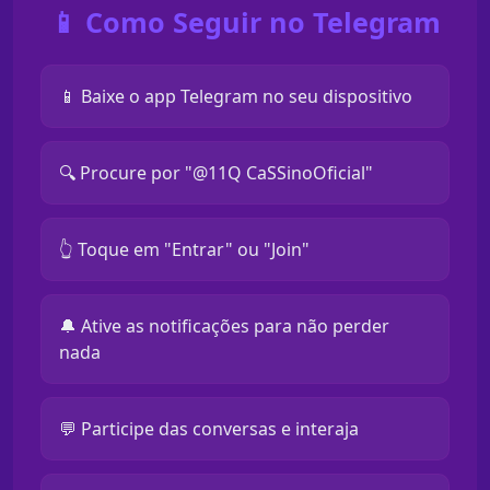
📱 Como Seguir no Telegram
📱 Baixe o app Telegram no seu dispositivo
🔍 Procure por "@11Q CaSSinoOficial"
👆 Toque em "Entrar" ou "Join"
🔔 Ative as notificações para não perder
nada
💬 Participe das conversas e interaja