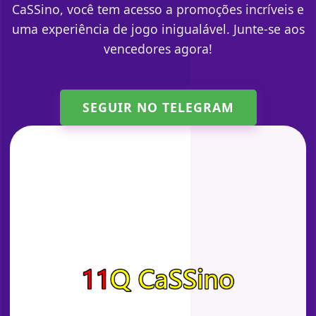
CaSSino, você tem acesso a promoções incríveis e
uma experiência de jogo inigualável. Junte-se aos
vencedores agora!
SEGUIR NO TELEGRAM