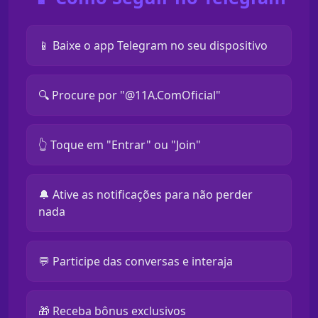
📱 Baixe o app Telegram no seu dispositivo
🔍 Procure por "@11A.ComOficial"
👆 Toque em "Entrar" ou "Join"
🔔 Ative as notificações para não perder
nada
💬 Participe das conversas e interaja
🎁 Receba bônus exclusivos