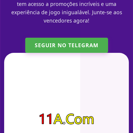
tem acesso a promoções incríveis e uma
experiência de jogo inigualável. Junte-se aos
vencedores agora!
SEGUIR NO TELEGRAM