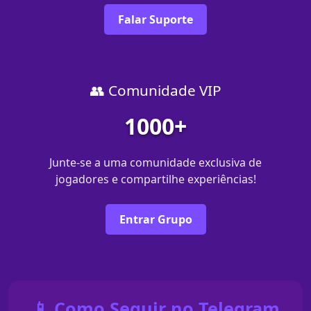
Falar Suporte
👥 Comunidade VIP
1000+
Junte-se a uma comunidade exclusiva de
jogadores e compartilhe experiências!
Entrar Grupo
📱 Como Seguir no Telegram