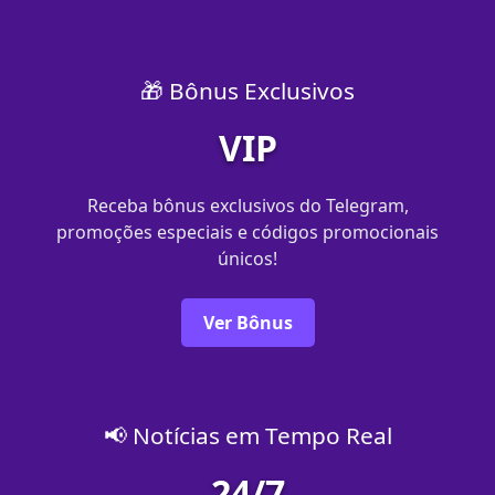
🎁 Bônus Exclusivos
VIP
Receba bônus exclusivos do Telegram,
promoções especiais e códigos promocionais
únicos!
Ver Bônus
📢 Notícias em Tempo Real
24/7