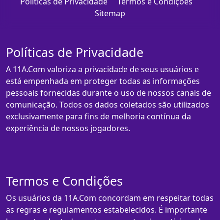
Políticas de Privacidade
Termos e Condições
Sitemap
Políticas de Privacidade
A 11A.Com valoriza a privacidade de seus usuários e
está empenhada em proteger todas as informações
pessoais fornecidas durante o uso de nossos canais de
comunicação. Todos os dados coletados são utilizados
exclusivamente para fins de melhoria contínua da
experiência de nossos jogadores.
Termos e Condições
Os usuários da 11A.Com concordam em respeitar todas
as regras e regulamentos estabelecidos. É importante