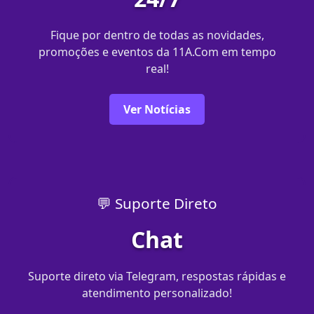
Fique por dentro de todas as novidades,
promoções e eventos da 11A.Com em tempo
real!
Ver Notícias
💬 Suporte Direto
Chat
Suporte direto via Telegram, respostas rápidas e
atendimento personalizado!