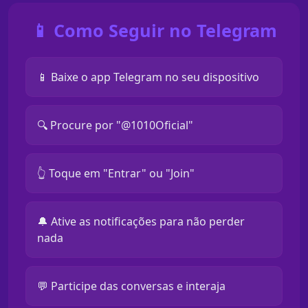
📱 Como Seguir no Telegram
📱 Baixe o app Telegram no seu dispositivo
🔍 Procure por "@1010Oficial"
👆 Toque em "Entrar" ou "Join"
🔔 Ative as notificações para não perder
nada
💬 Participe das conversas e interaja