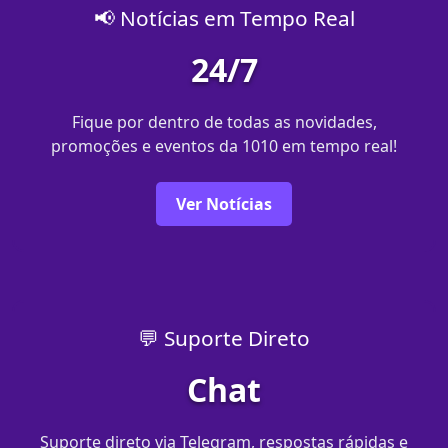
📢 Notícias em Tempo Real
24/7
Fique por dentro de todas as novidades,
promoções e eventos da 1010 em tempo real!
Ver Notícias
💬 Suporte Direto
Chat
Suporte direto via Telegram, respostas rápidas e