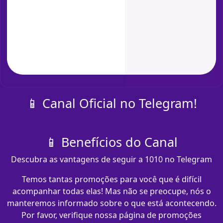
📱 Canal Oficial no Telegram!
📱 Benefícios do Canal
Descubra as vantagens de seguir a 1010 no Telegram
Temos tantas promoções para você que é difícil
acompanhar todas elas! Mas não se preocupe, nós o
manteremos informado sobre o que está acontecendo.
Por favor, verifique nossa página de promoções