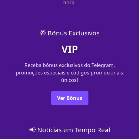
hora.
🎁 Bônus Exclusivos
VIP
Receba bônus exclusivos do Telegram,
promoções especiais e códigos promocionais
únicos!
Ver Bônus
📢 Notícias em Tempo Real