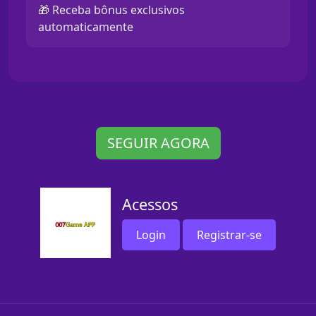
🎁 Receba bônus exclusivos
automaticamente
SEGUIR AGORA
Acessos
Login
Registrar-se